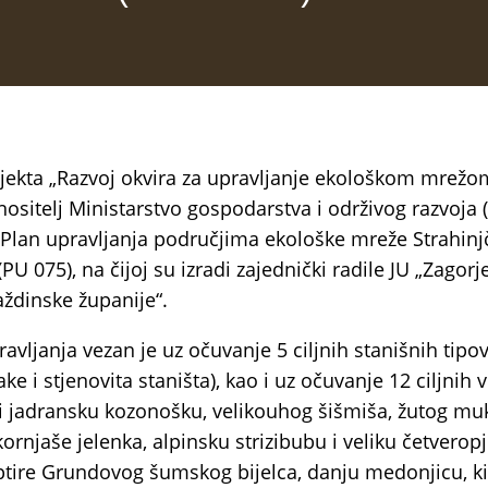
jekta „Razvoj okvira za upravljanje ekološkom mrežo
e nositelj Ministarstvo gospodarstva i održivog razvoja
 Plan upravljanja područjima ekološke mreže Strahinjč
(PU 075), na čijoj su izradi zajednički radile JU „Zagorje
aždinske županije“.
avljanja vezan je uz očuvanje 5 ciljnih stanišnih tipo
ke i stjenovita staništa), kao i uz očuvanje 12 ciljnih vr
 jadransku kozonošku, velikouhog šišmiša, žutog mu
ornjaše jelenka, alpinsku strizibubu i veliku četverop
leptire Grundovog šumskog bijelca, danju medonjicu, ki