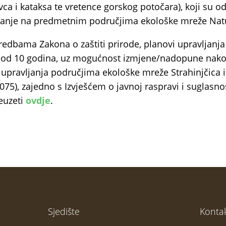
vca i kataksa te vretence gorskog potočara), koji su o
uvanje na predmetnim područjima ekološke mreže Nat
edbama Zakona o zaštiti prirode, planovi upravljanj
e od 10 godina, uz mogućnost izmjene/nadopune nako
 upravljanja područjima ekološke mreže Strahinjčica i
 075), zajedno s Izvješćem o javnoj raspravi i suglas
euzeti
ovdje
.
Sjedište
Kontak