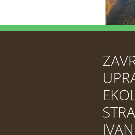
ZAVR
UPRA
EKO
STRA
IVAN