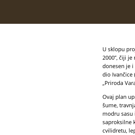
U sklopu pro
2000”, čiji j
donesen je i
dio Ivančice 
„Priroda Var
Ovaj plan upr
šume, travnja
modru sasu i
saproksilne k
cvilidretu, 