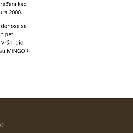
dređeni kao
ura 2000.
a donose se
n pet
 Vršni dio
nosti MINGOR-
ti