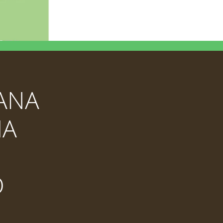
LANA
MA
O