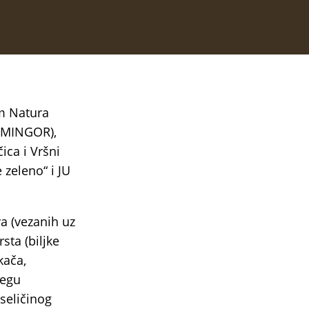
m Natura
 (MINGOR),
ica i Vršni
 zeleno“ i JU
va (vezanih uz
sta (biljke
kača,
jegu
seličinog