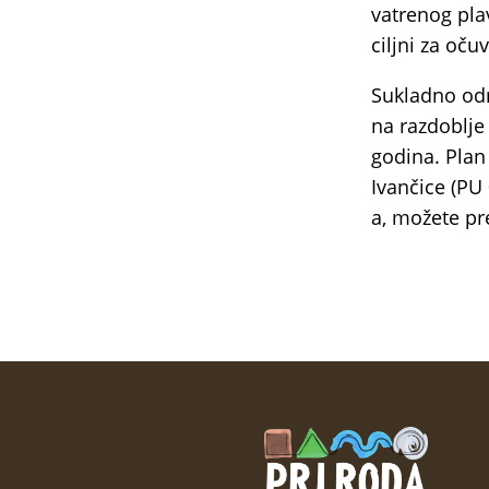
vatrenog pla
ciljni za oč
Sukladno odr
na razdoblj
godina. Plan
Ivančice (PU
a, možete pr