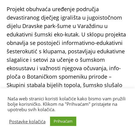
Projekt obuhvaća uređenje područja
devastiranog dječjeg igrališta u jugoistočnom
dijelu Dravske park-šume u Varaždinu u
edukativni šumski eko-kutak. U sklopu projekta
obnavlja se postojeći informativno-edukativni
šesterokutić s klupama, postavljaju edukativne
slagalice i setovi za učenje o šumskom
ekosustavu i važnosti njegova očuvanja, info-
ploča o Botaničkom spomeniku prirode –
Skupini stabala bijelih topola, šumsko slušalo
te više dječjih sprava za igru. Projekt obuhvaća i
Naša web stranici koristi kolačiće kako bismo vam pružili
zahvate uređenja šumske vegetacije u zoni
bolje korisničko. Klikom na "Prihvaćam" pristajete na
upotrebu svih kolačića.
dječjeg igrališta, čime se uređuje zeleni eko-
kutak, odmorište i mjesto u šumi namijenjeno
Postavke kolačića
Prihvaćam
boravku, edukaciji i igri djece, u okviru