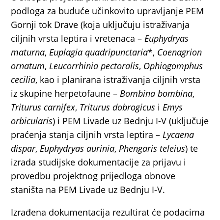
podloga za buduće učinkovito upravljanje PEM
Gornji tok Drave (koja uključuju istraživanja
ciljnih vrsta leptira i vretenaca –
Euphydryas
maturna
,
Euplagia quadripunctaria
*,
Coenagrion
ornatum
,
Leucorrhinia pectoralis
,
Ophiogomphus
cecilia
, kao i planirana istraživanja ciljnih vrsta
iz skupine herpetofaune –
Bombina bombina
,
Triturus carnifex
,
Triturus dobrogicus
i
Emys
orbicularis
) i PEM Livade uz Bednju I-V (uključuje
praćenja stanja ciljnih vrsta leptira –
Lycaena
dispar
,
Euphydryas aurinia
,
Phengaris teleius
) te
izrada studijske dokumentacije za prijavu i
provedbu projektnog prijedloga obnove
staništa na PEM Livade uz Bednju I-V.
Izrađena dokumentacija rezultirat će podacima