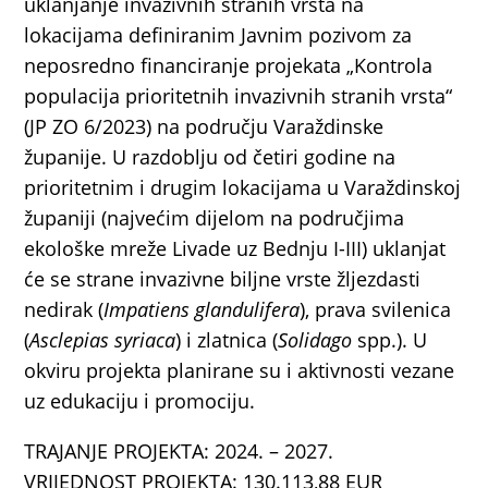
uklanjanje invazivnih stranih vrsta na
lokacijama definiranim Javnim pozivom za
neposredno financiranje projekata „Kontrola
populacija prioritetnih invazivnih stranih vrsta“
(JP ZO 6/2023) na području Varaždinske
županije. U razdoblju od četiri godine na
prioritetnim i drugim lokacijama u Varaždinskoj
županiji (najvećim dijelom na područjima
ekološke mreže Livade uz Bednju I-III) uklanjat
će se strane invazivne biljne vrste žljezdasti
nedirak (
Impatiens glandulifera
), prava svilenica
(
Asclepias syriaca
) i zlatnica (
Solidago
spp.). U
okviru projekta planirane su i aktivnosti vezane
uz edukaciju i promociju.
TRAJANJE PROJEKTA: 2024. – 2027.
VRIJEDNOST PROJEKTA: 130.113,88 EUR