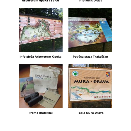
Arboretum opeka TBVAH
Info kutić Drava
Info ploča Arboretum Opeka
Poučna staza Trakošćan
Promo materijal
Tabla Mura-Drava