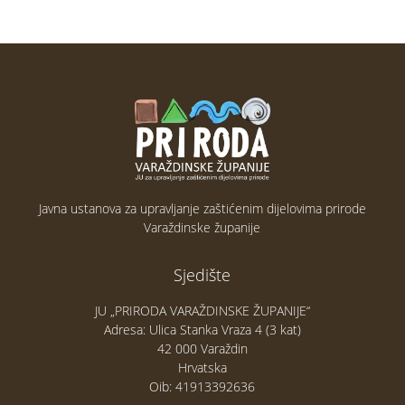
Javna ustanova za upravljanje zaštićenim dijelovima prirode
Varaždinske županije
Sjedište
JU „PRIRODA VARAŽDINSKE ŽUPANIJE“
Adresa: Ulica Stanka Vraza 4 (3 kat)
42 000 Varaždin
Hrvatska
Oib: 41913392636