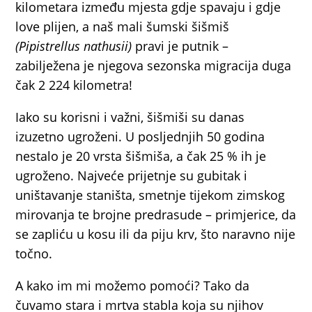
kilometara između mjesta gdje spavaju i gdje
love plijen, a naš mali šumski šišmiš
(Pipistrellus nathusii)
pravi je putnik –
zabilježena je njegova sezonska migracija duga
čak 2 224 kilometra!
Iako su korisni i važni, šišmiši su danas
izuzetno ugroženi. U posljednjih 50 godina
nestalo je 20 vrsta šišmiša, a čak 25 % ih je
ugroženo. Najveće prijetnje su gubitak i
uništavanje staništa, smetnje tijekom zimskog
mirovanja te brojne predrasude – primjerice, da
se zapliću u kosu ili da piju krv, što naravno nije
točno.
A kako im mi možemo pomoći? Tako da
čuvamo stara i mrtva stabla koja su njihov