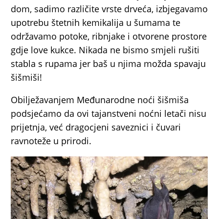
dom, sadimo različite vrste drveća, izbjegavamo
upotrebu štetnih kemikalija u šumama te
održavamo potoke, ribnjake i otvorene prostore
gdje love kukce. Nikada ne bismo smjeli rušiti
stabla s rupama jer baš u njima možda spavaju
šišmiši!
Obilježavanjem Međunarodne noći šišmiša
podsjećamo da ovi tajanstveni noćni letači nisu
prijetnja, već dragocjeni saveznici i čuvari
ravnoteže u prirodi.