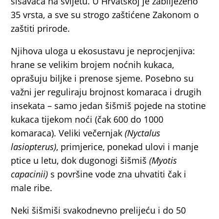
sisavaca na svijetu. U Hrvatskoj je zabilježeno
35 vrsta, a sve su strogo zaštićene Zakonom o
zaštiti prirode.
Njihova uloga u ekosustavu je neprocjenjiva:
hrane se velikim brojem noćnih kukaca,
oprašuju biljke i prenose sjeme. Posebno su
važni jer reguliraju brojnost komaraca i drugih
insekata – samo jedan šišmiš pojede na stotine
kukaca tijekom noći (čak 600 do 1000
komaraca). Veliki večernjak
(Nyctalus
lasiopterus)
, primjerice, ponekad ulovi i manje
ptice u letu, dok dugonogi šišmiš
(Myotis
capacinii)
s površine vode zna uhvatiti čak i
male ribe.
Neki šišmiši svakodnevno prelijeću i do 50