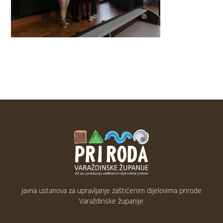
Javna ustanova za upravljanje zaštićenim dijelovima prirode
Varaždinske županije