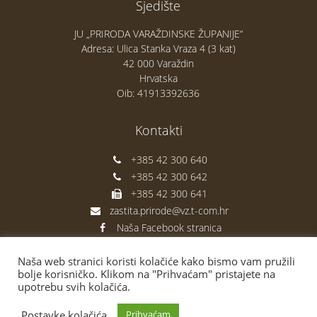
Sjedište
JU „PRIRODA VARAŽDINSKE ŽUPANIJE“
Adresa: Ulica Stanka Vraza 4 (3 kat)
42 000 Varaždin
Hrvatska
Oib: 41913392636
Kontakti
+385 42 300 640
+385 42 300 642
+385 42 300 641
zastita.prirode@vz.t-com.hr
Naša Facebook stranica
Naša web stranici koristi kolačiće kako bismo vam pružili
bolje korisničko. Klikom na "Prihvaćam" pristajete na
upotrebu svih kolačića.
Postavke kolačića
Prihvaćam