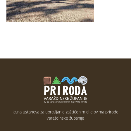
Javna ustanova za upravljanje zaštićenim dijelovima prirode
Varaždinske županije