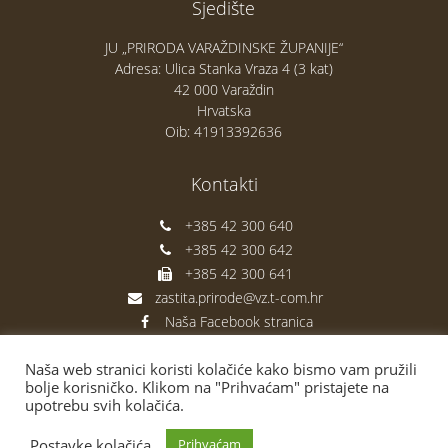
Sjedište
JU „PRIRODA VARAŽDINSKE ŽUPANIJE“
Adresa: Ulica Stanka Vraza 4 (3 kat)
42 000 Varaždin
Hrvatska
Oib: 41913392636
Kontakti
+385 42 300 640
+385 42 300 642
+385 42 300 641
zastita.prirode@vz.t-com.hr
Naša Facebook stranica
Naša web stranici koristi kolačiće kako bismo vam pružili
bolje korisničko. Klikom na "Prihvaćam" pristajete na
upotrebu svih kolačića.
Postavke kolačića
Prihvaćam