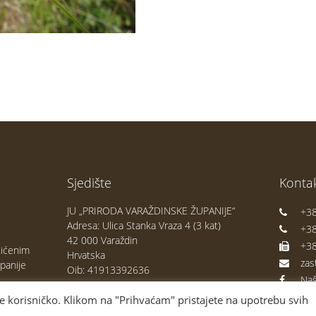
Sjedište
Kontak
JU „PRIRODA VARAŽDINSKE ŽUPANIJE“
+38
Adresa: Ulica Stanka Vraza 4 (3 kat)
+38
42 000 Varaždin
+38
tićenim
Hrvatska
zas
panije
Oib: 41913392636
Naš
je korisničko. Klikom na "Prihvaćam" pristajete na upotrebu svih