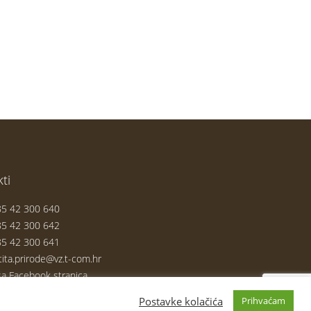
ti
5 42 300 640
5 42 300 642
5 42 300 641
tita.prirode@vz.t-com.hr
a Facebook stranica
Postavke kolačića
Prihvaćam