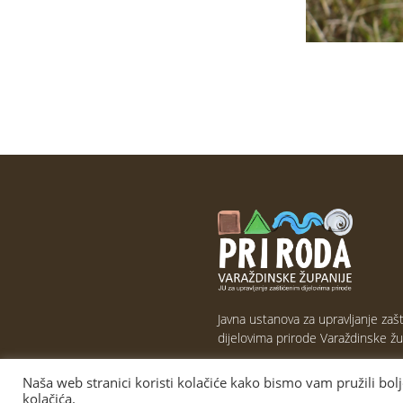
Javna ustanova za upravljanje zaš
dijelovima prirode Varaždinske žu
Naša web stranici koristi kolačiće kako bismo vam pružili bol
kolačića.