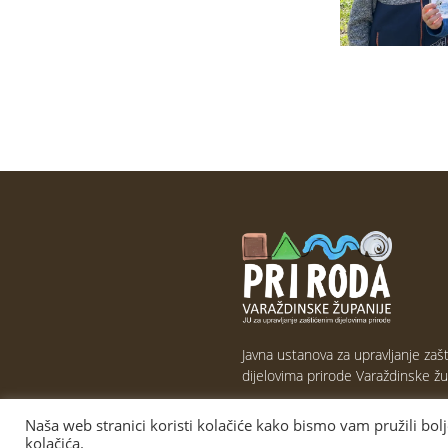
Javna ustanova za upravljanje zaš
dijelovima prirode Varaždinske žu
Naša web stranici koristi kolačiće kako bismo vam pružili bol
kolačića.