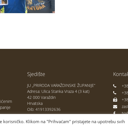
Sjedište
Kontak
JU „PRIRODA VARAŽDINSKE ŽUPANIJE“
+38
Adresa: Ulica Stanka Vraza 4 (3 kat)
+38
42 000 Varaždin
+38
tićenim
Hrvatska
zas
panije
Oib: 41913392636
Naš
je korisničko. Klikom na "Prihvaćam" pristajete na upotrebu svih