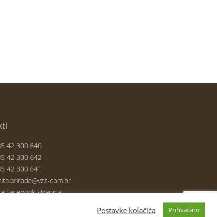
ti
5 42 300 640
5 42 300 642
5 42 300 641
tita.prirode@vz.t-com.hr
a Facebook stranica
Postavke kolačića
Prihvaćam