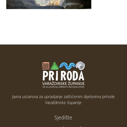
Javna ustanova za upravljanje zaštićenim dijelovima prirode
Varaždinske županije
Sjedište