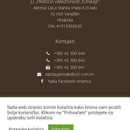
JU „PRIRODA VARAŽDINSKE ŽUPANIJE“
Adresa: Ulica Stanka Vraza 4 (3 kat)
42 000 Varaždin
Hrvatska
Oib: 41913392636
Kontakti
+385 42 300 640
+385 42 300 642
+385 42 300 641
zastita.prirode@vz.t-com.hr
Naša Facebook stranica
Naša web stranici koristi kolačiće kako bismo vam pružili
bolje korisničko. Klikom na "Prihvaćam" pristajete na
upotrebu svih kolačića.
Postavke kolačića
Prihvaćam