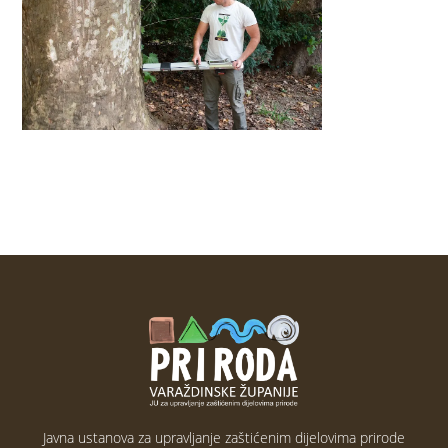
Javna ustanova za upravljanje zaštićenim dijelovima prirode