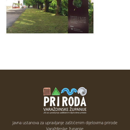
Javna ustanova za upravljanje zaštićenim dijelovima prirode
Varaždinske županije