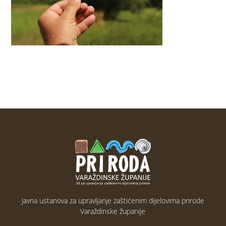
Javna ustanova za upravljanje zaštićenim dijelovima prirode
Varaždinske županije