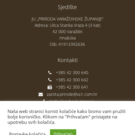
Sjedište
JU „PRIRODA VARAŽDINSKE ŽUPANIJE“
Adresa: Ulica Stanka Vraza 4 (3 kat)
42 000 Varaždin
Hrvatska
Oib: 41913392636
Kontakti
+385 42 300 640
+385 42 300 642
+385 42 300 641
zastita.prirode@vz.t-com.hr
Naša Facebook stranica
Naša web stranici koristi kolačiće kako bismo vam pružili
bolje korisničko. Klikom na "Prihvaćam" pristajete na
upotrebu svih kolačića.
Postavke kolačića
Prihvaćam