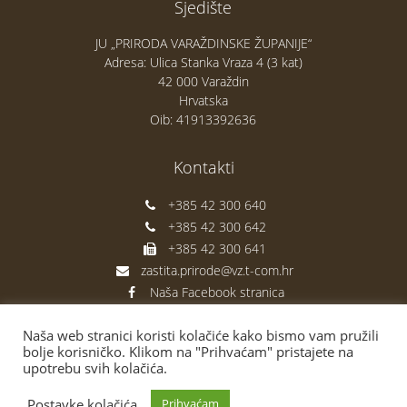
Sjedište
JU „PRIRODA VARAŽDINSKE ŽUPANIJE“
Adresa: Ulica Stanka Vraza 4 (3 kat)
42 000 Varaždin
Hrvatska
Oib: 41913392636
Kontakti
+385 42 300 640
+385 42 300 642
+385 42 300 641
zastita.prirode@vz.t-com.hr
Naša Facebook stranica
Naša web stranici koristi kolačiće kako bismo vam pružili
bolje korisničko. Klikom na "Prihvaćam" pristajete na
upotrebu svih kolačića.
Postavke kolačića
Prihvaćam