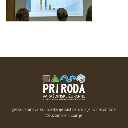
Javna ustanova za upravljanje zaštićenim dijelovima prirode
Varaždinske županije