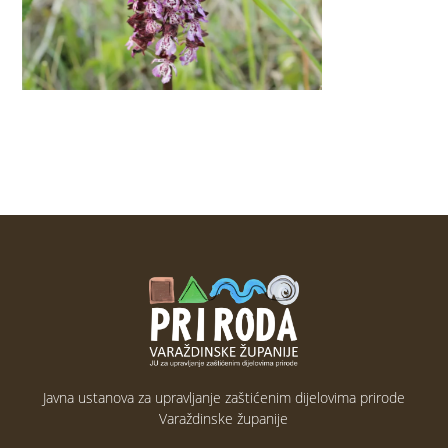
Javna ustanova za upravljanje zaštićenim dijelovima prirode
Varaždinske županije