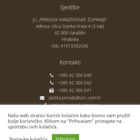
Sjedište
JU „PRIRODA VARAŽDINSKE ŽUPANIJE“
Adresa: Ulica Stanka Vraza 4 (3 kat)
42 000 Varaždin
Hrvatska
Oib: 41913392636
Kontakti
+385 42 300 640
+385 42 300 642
+385 42 300 641
zastita.prirode@vz.t-com.hr
Naša Facebook stranica
Naša web stranici koristi kolačiće kako bismo vam pružili
bolje korisničko. Klikom na "Prihvaćam" pristajete na
upotrebu svih kolačića.
Postavke kolačića
Prihvaćam