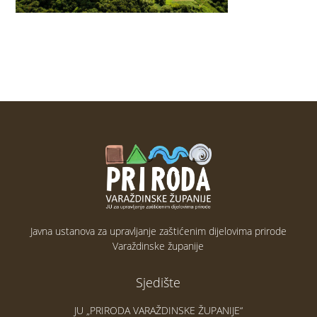
Javna ustanova za upravljanje zaštićenim dijelovima prirode
Varaždinske županije
Sjedište
JU „PRIRODA VARAŽDINSKE ŽUPANIJE“