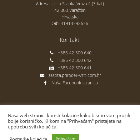
Adresa: Ulica Stanka Vraza 4 (3 kat)
42 000 Varaždin
Hrvatska
Oib: 41913392636
Kontakti
+385 42 300 640
+385 42 300 642
+385 42 300 641
zastita.prirode@vz.t-com.hr
Naša Facebook stranica
Naša web stranici koristi kolačiće kako bismo vam pružili
bolje korisničko. Klikom na "Prihvaćam" pristajete na
upotrebu svih kolačića.
Postavke kolačića
Prihvaćam