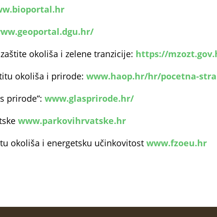
w.bioportal.hr
ww.geoportal.dgu.hr/
zaštite okoliša i zelene tranzicije:
https://mzozt.gov.
itu okoliša i prirode:
www.haop.hr/hr/pocetna-stra
s prirode“:
www.glasprirode.hr/
atske
www.parkovihrvatske.hr
itu okoliša i energetsku učinkovitost
www.fzoeu.hr