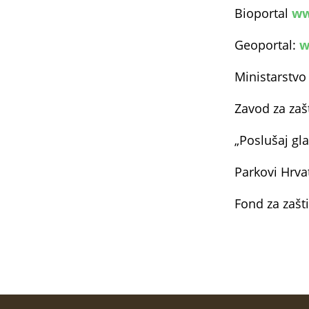
Bioportal
ww
Geoportal:
w
Ministarstvo 
Zavod za zašt
„Poslušaj gla
Parkovi Hrv
Fond za zašt