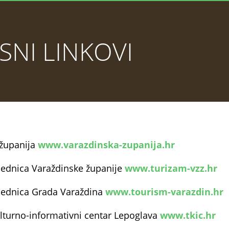
SNI LINKOVI
 županija
www.varazdinska-zupanija.hr
ajednica Varaždinske županije
www.turizam-vzz.hr
ajednica Grada Varaždina
www.tourism-varazdin.hr
ulturno-informativni centar Lepoglava
www.tkic.hr