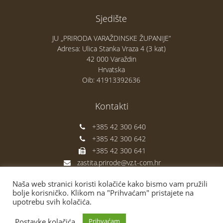
Sjedište
JU „PRIRODA VARAŽDINSKE ŽUPANIJE“
Adresa: Ulica Stanka Vraza 4 (3 kat)
42 000 Varaždin
Hrvatska
Oib: 41913392636
Kontakti
+385 42 300 640
+385 42 300 642
+385 42 300 641
zastita.prirode@vz.t-com.hr
Naša Facebook stranica
Naša web stranici koristi kolačiće kako bismo vam pružili
bolje korisničko. Klikom na "Prihvaćam" pristajete na
upotrebu svih kolačića.
Postavke kolačića
Prihvaćam