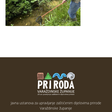
Javna ustanova za upravljanje zaštićenim dijelovima prirode
Varaždinske županije