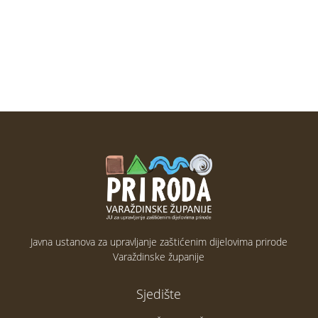
Javna ustanova za upravljanje zaštićenim dijelovima prirode
Varaždinske županije
Sjedište