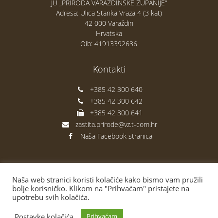
JU „PRIRODA VARAŽDINSKE ŽUPANIJE“
Adresa: Ulica Stanka Vraza 4 (3 kat)
42 000 Varaždin
Hrvatska
Oib: 41913392636
Kontakti
+385 42 300 640
+385 42 300 642
+385 42 300 641
zastita.prirode@vz.t-com.hr
Naša Facebook stranica
Naša web stranici koristi kolačiće kako bismo vam pružili
bolje korisničko. Klikom na "Prihvaćam" pristajete na
upotrebu svih kolačića.
Postavke kolačića
Prihvaćam