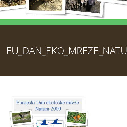
EU_DAN_EKO_MREZE_NATU