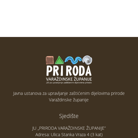
Javna ustanova za upravljanje zaštićenim dijelovima prirode
Varaždinske županije
Sjedište
JU „PRIRODA VARAŽDINSKE ŽUPANIJE“
Adresa: Ulica Stanka Vraza 4 (3 kat)