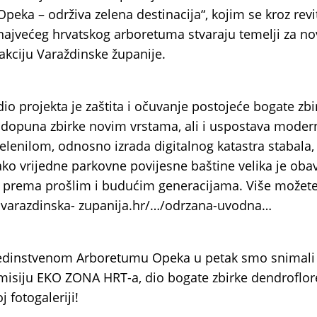
eka – održiva zelena destinacija“, kojim se kroz revit
i najvećeg hrvatskog arboretuma stvaraju temelji za n
rakciju Varaždinske županije.
dio projekta je zaštita i očuvanje postojeće bogate zbi
 dopuna zbirke novim vrstama, ali i uspostava moder
elenilom, odnosno izrada digitalnog katastra stabala, j
ko vrijedne parkovne povijesne baštine velika je obav
prema prošlim i budućim generacijama. Više možete 
.varazdinska- zupanija.hr/…/odrzana-uvodna…
dinstvenom Arboretumu Opeka u petak smo snimali i
isiju EKO ZONA HRT-a, dio bogate zbirke dendroflo
j fotogaleriji!