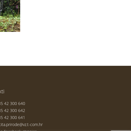
ti
5 42 300 640
5 42 300 642
5 42 300 641
tita.prirode@vz.t-com.hr