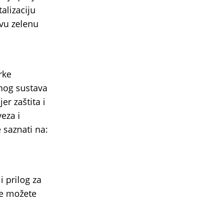
alizaciju
ovu zelenu
rke
nog sustava
er zaštita i
eza i
saznati na:
 prilog za
re možete