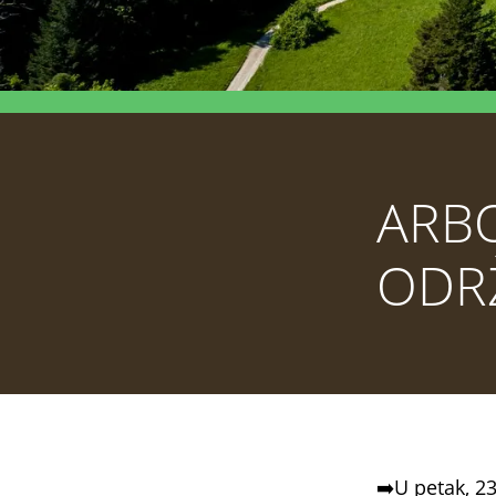
ARB
ODRŽ
➡️U petak, 2