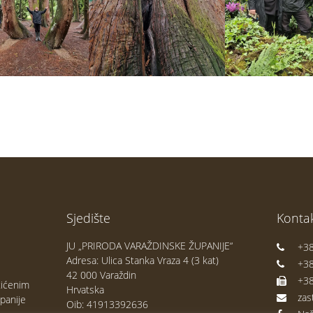
Sjedište
Kontak
JU „PRIRODA VARAŽDINSKE ŽUPANIJE“
+38
Adresa: Ulica Stanka Vraza 4 (3 kat)
+38
42 000 Varaždin
+38
tićenim
Hrvatska
zas
panije
Oib: 41913392636