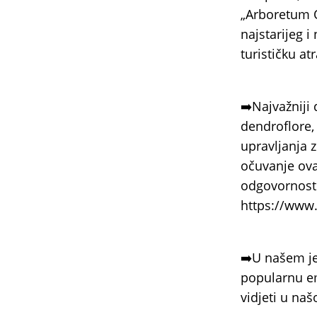
„Arboretum Op
najstarijeg 
turističku at
➡️Najvažniji 
dendroflore,
upravljanja z
očuvanje ova
odgovornost 
https://www
➡️U našem je
popularnu em
vidjeti u našo