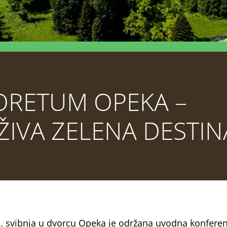
ORETUM OPEKA –
IVA ZELENA DESTIN
3. svibnja u dvorcu Opeka je održana uvodna konferen