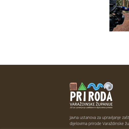
Javna ustanova za upravljanje zaš
dijelovima prirode Varaždinske žu