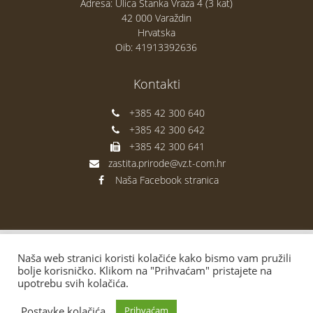
Adresa: Ulica Stanka Vraza 4 (3 kat)
42 000 Varaždin
Hrvatska
Oib: 41913392636
Kontakti
+385 42 300 640
+385 42 300 642
+385 42 300 641
zastita.prirode@vz.t-com.hr
Naša Facebook stranica
Naša web stranici koristi kolačiće kako bismo vam pružili
bolje korisničko. Klikom na "Prihvaćam" pristajete na
upotrebu svih kolačića.
Postavke kolačića
Prihvaćam